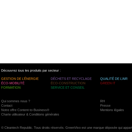
Découvrez tous les produits par secteur :
GESTION DE L’ÉNERGIE
DÉCHETS ET RECYCLAGE
QUALITÉ DE L’AIR
ÉCO-MOBILITÉ
ÉCO-CONSTRUCTION
GREEN IT
FORMATION
SERVICE ET CONSEIL
Qui sommes nous ?
RH
Contact
Presse
Notre offre Content-to-Business®
Mentions légales
Charte utilisateur & Conditions générales
© Cleantech Republic. Tous droits réservés. GreenVivo est une marque déposée qui appart