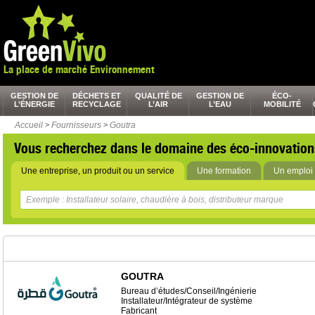
La place de marché Environnement
GESTION DE
DÉCHETS ET
QUALITÉ DE
GESTION DE
ÉCO-
L’ÉNERGIE
RECYCLAGE
L’AIR
L’EAU
MOBILITÉ
Accueil
>
Fournisseurs
>
Goutra
Vous recherchez dans le domaine des éco-innovation
Une entreprise, un produit ou un service
Une formation
Un emploi 
GOUTRA
Bureau d’études/Conseil/Ingénierie
Installateur/Intégrateur de système
Fabricant