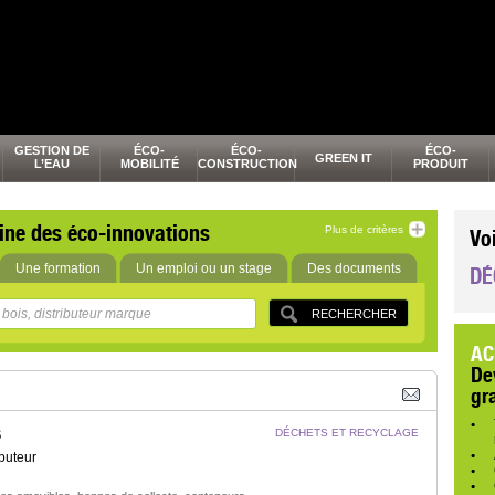
GESTION DE
ÉCO-
ÉCO-
ÉCO-
GREEN IT
L’EAU
MOBILITÉ
CONSTRUCTION
PRODUIT
ine des éco-innovations
Plus de critères
Vo
Une formation
Un emploi ou un stage
Des documents
DÉ
AC
De
gr
S
DÉCHETS ET RECYCLAGE
buteur
,
,