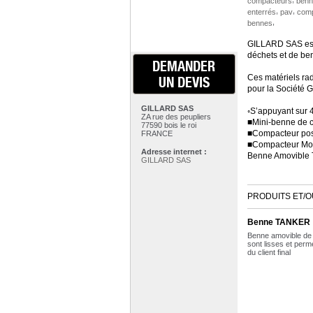
compacteurs
benn
,
,
enterrés
pav
comp
,
bennes
GILLARD SAS est 
déchets et de be
DEMANDER
Ces matériels rad
UN DEVIS
pour la Société 
GILLARD SAS
◦S’appuyant sur 4
ZA rue des peupliers
■Mini-benne de c
77590 bois le roi
■Compacteur post
FRANCE
■Compacteur Mo
Adresse internet :
Benne Amovible 
GILLARD SAS
PRODUITS ET/O
Benne TANKER
Benne amovible de 
sont lisses et perm
du client final