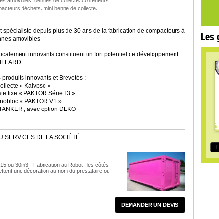
es amovibles
bennes de collecte
conteneurs
,
,
acteurs déchets
mini benne de collecte
spécialiste depuis plus de 30 ans de la fabrication de compacteurs à
Les 
nnes amovibles -
icalement innovants constituent un fort potentiel de développement
GILLARD.
 produits innovants et Brevetés :
ollecte « Kalypso »
e fixe « PAKTOR Série I.3 »
nobloc « PAKTOR V1 »
TANKER , avec option DEKO
U SERVICES DE LA SOCIÉTÉ
T
15 ou 30m3 - Fabrication au Robot , les côtés
ettent une décoration au nom du prestataire ou
DEMANDER UN DEVIS