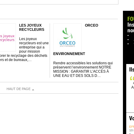
FO
In
LES JOYEUX
ORCEO
no
RECYCLEURS
Les joyeux
recycleurs est une
entreprise qui a
pour mission
ENVIRONNEMENT
orer le recyclage des déchets
rs et de bureaux,…
Rendre accessibles les solutions qui
préservent l’environnement NOTRE
Il
MISSION : GARANTIR L’ACCÈS À
UNE EAU ET DES SOLS D…
A
HAUT DE PAGE
Vo
EF
10: