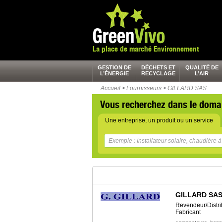
La place de marché Environnement
GESTION DE
DÉCHETS ET
QUALITÉ DE
L’ÉNERGIE
RECYCLAGE
L’AIR
Accueil
>
Fournisseurs
>
GILLARD SAS
Vous recherchez dans le doma
Une entreprise, un produit ou un service
GILLARD SA
Revendeur/Distri
Fabricant
,