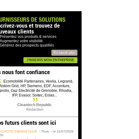
URNISSEURS DE SOLUTIONS
scrivez-vous et trouvez de
uveaux clients
Présentez vos produits & services
Augmentez votre visibilité
Générez des prospects qualifiés
En savoir plus
J'INSCRIS MON ENTREPRISE
s nous font confiance
Ecomobilité Partenaires, Veolia, Legrand,
Alstom Grid, HP, Siemens, EDF, Accenture,
prolis, Gaz Electricité de Grenoble, Rhodia,
IFP, Evasol, Soitec, Eolas...
Cleantech Republic
Rédaction
s futurs clients sont ici
FICACITÉ ÉNERGÉTIQUE
Thuin
le 31/07/2026
06