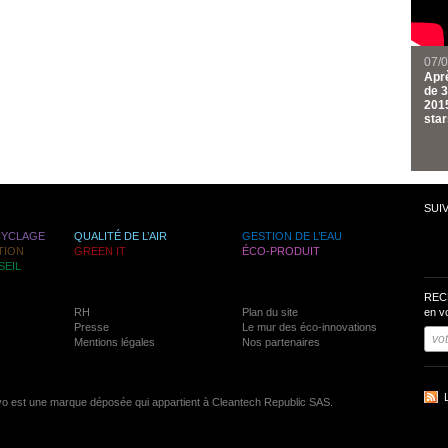
07/
Aprè
de 3
2015
star
SUI
CYCLAGE
QUALITÉ DE L’AIR
GESTION DE L’EAU
TION
GREEN IT
ÉCO-PRODUIT
SEIL
REC
RH
Plan du site
en v
Presse
Le mur des éco-innovations
Mentions légales
Nos partenaires
vo est une marque déposée qui appartient à Cleantech Republic SAS.