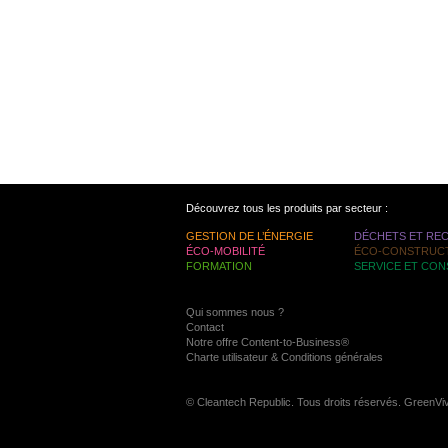
Découvrez tous les produits par secteur :
GESTION DE L’ÉNERGIE
DÉCHETS ET RE
ÉCO-MOBILITÉ
ÉCO-CONSTRUC
FORMATION
SERVICE ET CON
Qui sommes nous ?
Contact
Notre offre Content-to-Business®
Charte utilisateur & Conditions générales
© Cleantech Republic. Tous droits réservés. GreenVi