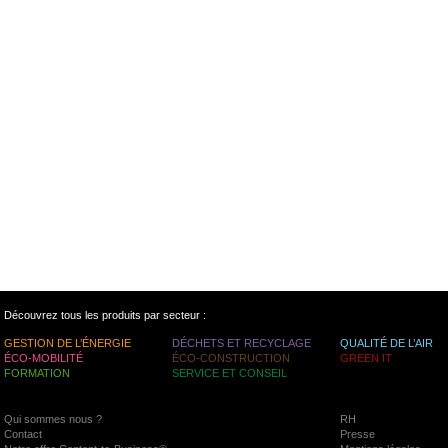
Découvrez tous les produits par secteur :
GESTION DE L’ÉNERGIE
DÉCHETS ET RECYCLAGE
QUALITÉ DE L’AIR
ÉCO-MOBILITÉ
ÉCO-CONSTRUCTION
GREEN IT
FORMATION
SERVICE ET CONSEIL
Qui sommes nous ?
RH
Contact
Presse