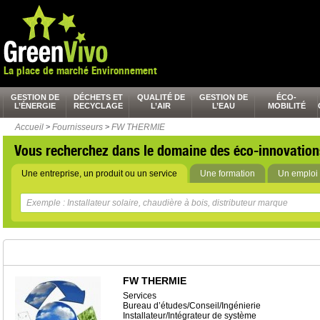
La place de marché Environnement
GESTION DE
DÉCHETS ET
QUALITÉ DE
GESTION DE
ÉCO-
L’ÉNERGIE
RECYCLAGE
L’AIR
L’EAU
MOBILITÉ
Accueil
>
Fournisseurs
>
FW THERMIE
Vous recherchez dans le domaine des éco-innovation
Une entreprise, un produit ou un service
Une formation
Un emploi 
FW THERMIE
Services
Bureau d’études/Conseil/Ingénierie
Installateur/Intégrateur de système