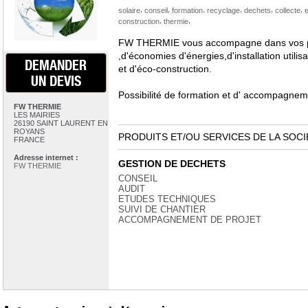
,
,
,
,
,
,
solaire
conseil
formation
recyclage
dechets
collecte
,
,
construction
thermie
FW THERMIE vous accompagne dans vos pr
,d'économies d'énergies,d'installation utili
DEMANDER
et d'éco-construction.
UN DEVIS
Possibilité de formation et d' accompagne
FW THERMIE
LES MAIRIES
26190 SAINT LAURENT EN
ROYANS
PRODUITS ET/OU SERVICES DE LA SOCI
FRANCE
Adresse internet :
GESTION DE DECHETS
FW THERMIE
CONSEIL
AUDIT
ETUDES TECHNIQUES
SUIVI DE CHANTIER
ACCOMPAGNEMENT DE PROJET