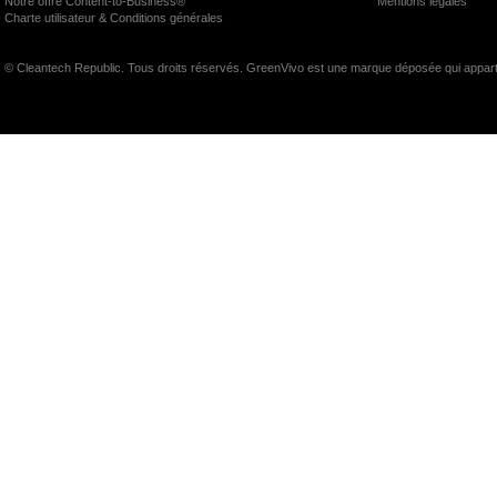
Notre offre Content-to-Business®
Mentions légales
Charte utilisateur & Conditions générales
© Cleantech Republic. Tous droits réservés. GreenVivo est une marque déposée qui appart