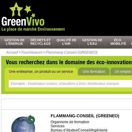
La place de marché Environnement
GESTION DE
DÉCHETS ET
QUALITÉ DE
GESTION DE
ÉCO-
L’ÉNERGIE
RECYCLAGE
L’AIR
L’EAU
MOBILITÉ
Accueil
>
Fournisseurs
>
Flammang-Conseil (GREENEO)
Vous recherchez dans le domaine des éco-innovation
Une entreprise, un produit ou un service
Une formation
Un emploi 
FLAMMANG-CONSEIL (GREENEO)
Organisme de formation
Services
Bureau d’études/Conseil/Ingénierie