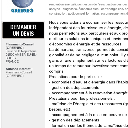
,
,
rénovation énergétique
gestion de l'eau
gestion des déc
,
,
analyse - diagnostic
économie d'eau et d'énergie ecs
e
,
,
construction
audit conseil formation
accompagnement d
Nous vous aidons à économiser les ressourc
DEMANDER
Indépendant des fournisseurs d'énergie, de
UN DEVIS
nous permettons aux particuliers et aux pro
meilleures solutions techniques et environn
d'économies d'énergie et de ressources.
Flammang-Conseil
(GREENEO)
La démarche, transverse, permet de considé
3 rue de la République
globalité et de ne négliger aucun point. Il 
01500 AMBERIEU-EN-
BUGEY
gains à faire simplement sur les factures d
FRANCE
un temps de retour sur investissement const
Adresse internet :
compris.
Flammang-Conseil
(GREENEO)
Prestations pour le particulier :
- économies d'eau et d'énergie dans l'habit
- gestion des déplacements
- accompagnement à la rénovation énergétiq
Prestations pour les professionnels :
- maîtrise de l'énergie et des ressources (g
besoin, etc)
- accompagnement à la mise en oeuvre de p
- gestion des déplacements
- formation sur les thèmes de la maîtrise de