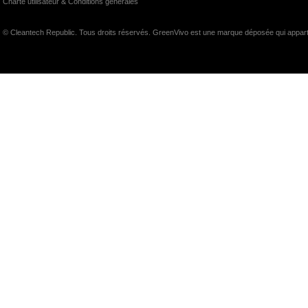
Charte utilisateur & Conditions générales
© Cleantech Republic. Tous droits réservés. GreenVivo est une marque déposée qui appart