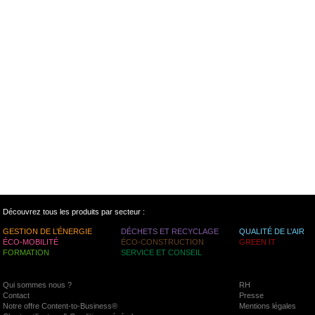
Découvrez tous les produits par secteur :
GESTION DE L’ÉNERGIE
DÉCHETS ET RECYCLAGE
QUALITÉ DE L’AIR
ÉCO-MOBILITÉ
ÉCO-CONSTRUCTION
GREEN IT
FORMATION
SERVICE ET CONSEIL
Qui sommes nous ?
RH
Contact
Presse
Notre offre Content-to-Business®
Mentions légales