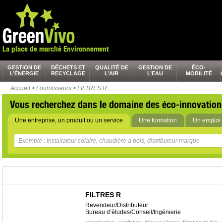
La place de marché Environnement
GESTION DE
DÉCHETS ET
QUALITÉ DE
GESTION DE
ÉCO-
L’ÉNERGIE
RECYCLAGE
L’AIR
L’EAU
MOBILITÉ
Accueil
>
Fournisseurs
>
FILTRES R
Vous recherchez dans le domaine des éco-innovation
Une entreprise, un produit ou un service
Une formation
Un emploi 
FILTRES R
Revendeur/Distributeur
Bureau d’études/Conseil/Ingénierie
,
,
,
,