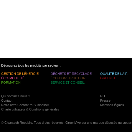
Découvrez tous les produits par secteur :
GESTION DE L’ÉNERGIE
DÉCHETS ET RECYCLAGE
QUALITÉ DE L’AIR
ÉCO-MOBILITÉ
ÉCO-CONSTRUCTION
GREEN IT
FORMATION
SERVICE ET CONSEIL
Qui sommes nous ?
RH
Contact
Presse
Notre offre Content-to-Business®
Mentions légales
Charte utilisateur & Conditions générales
© Cleantech Republic. Tous droits réservés. GreenVivo est une marque déposée qui appart