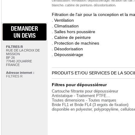
climatisation
ventilation
dépoussiérage
filtration de l'air
,
,
,
blanche
cabine de peinture
désodorisation
Filtration de l'air pour la conception et la m
. Ventilation
. Climatisation
DEMANDER
. Salles hors poussière
UN DEVIS
. Cabine de peinture
. Protection de machines
FILTRES R
. Désodorisation
RUE DE LA CROIX DE
MISSION
. Dépoussiérage
BP 26
77640 JOUARRE
FRANCE
PRODUITS ET/OU SERVICES DE LA SOCI
Adresse internet :
FILTRES R
Filtres pour dépoussiéreur
Cartouche filtrante pour dépoussiéreur
Antistatique - Traitement PTFE...
Toutes dimensions - Toutes marques
Bride FL1 et Bride FL4 (3 ergots de fixation)
disponible en polyester, polypropylène, cellulos