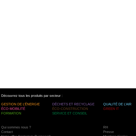
Découvrez tous les produits par secteur :
GESTION DE L’ÉNERGIE
DÉCHETS ET RECYCLAGE
QUALITÉ DE L’AIR
ÉCO-MOBILITÉ
ÉCO-CONSTRUCTION
GREEN IT
FORMATION
SERVICE ET CONSEIL
Qui sommes nous ?
RH
Contact
Presse