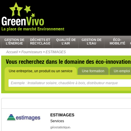
La place de marché Environnement
GESTION DE
DÉCHETS ET
QUALITÉ DE
GESTION DE
ÉCO-
L’ÉNERGIE
RECYCLAGE
L’AIR
L’EAU
MOBILITÉ
Accueil
>
Fournisseurs
>
ESTIMAGES
Vous recherchez dans le domaine des éco-innovation
Une entreprise, un produit ou un service
Une formation
Un emploi 
ESTIMAGES
Services
,
géostatistique