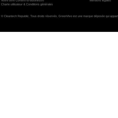
Notre offre Content-to-Business®
Mentions légales
Charte utilisateur & Conditions générales
© Cleantech Republic. Tous droits réservés. GreenVivo est une marque déposée qui appart