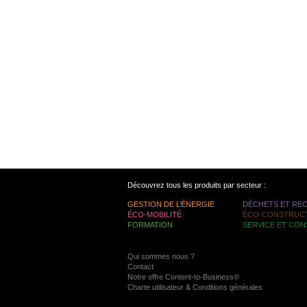
Découvrez tous les produits par secteur :
GESTION DE L’ÉNERGIE
DÉCHETS ET RE
ÉCO-MOBILITÉ
ÉCO-CONSTRUC
FORMATION
SERVICE ET CON
Qui sommes nous ?
Contact
Notre offre Content-to-Business®
Charte utilisateur & Conditions générales