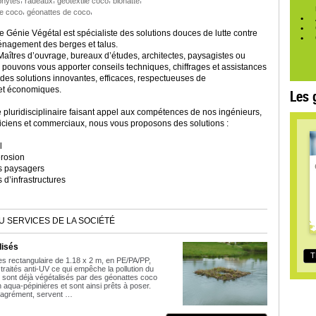
phytes
radeaux
géotextile coco
bionatte
,
,
e coco
géonattes de coco
 Génie Végétal est spécialiste des solutions douces de lutte contre
énagement des berges et talus.
aîtres d’ouvrage, bureaux d’études, architectes, paysagistes ou
 pouvons vous apporter conseils techniques, chiffrages et assistances
des solutions innovantes, efficaces, respectueuses de
et économiques.
Les 
 pluridisciplinaire faisant appel aux compétences de nos ingénieurs,
iciens et commerciaux, nous vous proposons des solutions :
l
érosion
 paysagers
’infrastructures
U SERVICES DE LA SOCIÉTÉ
lisés
T
 rectangulaire de 1.18 x 2 m, en PE/PA/PP,
 traités anti-UV ce qui empêche la pollution du
ls sont déjà végétalisés par des géonattes coco
 aqua-pépinières et sont ainsi prêts à poser.
d'agrément, servent …