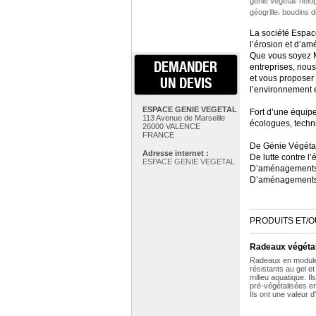
génie végétal
hélo
,
géogrille
boudins d
La société Espace
l’érosion et d’am
Que vous soyez M
DEMANDER
entreprises, nous
et vous proposer 
UN DEVIS
l’environnement 
ESPACE GENIE VEGETAL
Fort d’une équipe
113 Avenue de Marseille
écologues, techn
26000 VALENCE
FRANCE
De Génie Végéta
Adresse internet :
De lutte contre l’
ESPACE GENIE VEGETAL
D’aménagements
D’aménagements d
PRODUITS ET/O
Radeaux végéta
Radeaux en modules
résistants au gel et
milieu aquatique. I
pré-végétalisées en
Ils ont une valeur 