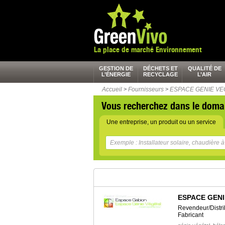
La place de marché Environnement
GESTION DE
DÉCHETS ET
QUALITÉ DE
L’ÉNERGIE
RECYCLAGE
L’AIR
Accueil
>
Fournisseurs
>
ESPACE GENIE VE
Vous recherchez dans le doma
Une entreprise, un produit ou un service
ESPACE GENI
Revendeur/Distri
Fabricant
,