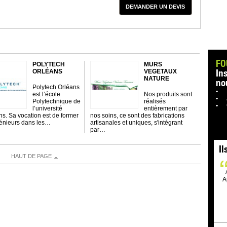
DEMANDER UN DEVIS
FO
POLYTECH
MURS
In
ORLÉANS
VEGETAUX
NATURE
no
Polytech Orléans
est l’école
Nos produits sont
Polytechnique de
réalisés
l’université
entièrement par
ns. Sa vocation est de former
nos soins, ce sont des fabrications
énieurs dans les…
artisanales et uniques, s'intégrant
par…
Il
HAUT DE PAGE
A