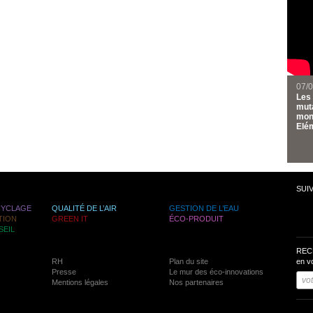
07/
Les 
muta
mond
Elém
SUI
CYCLAGE
QUALITÉ DE L’AIR
GESTION DE L’EAU
TION
GREEN IT
ÉCO-PRODUIT
SEIL
REC
RH
Plan du site
en v
Presse
Le mur des éco-innovations
Mentions légales
Nos partenaires