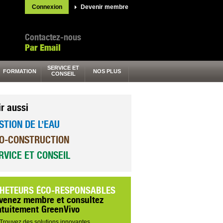
Connexion
Devenir membre
Contactez-nous
Par Email
SERVICE ET
FORMATION
NOS PLUS
CONSEIL
ir aussi
STION DE L’EAU
O-CONSTRUCTION
RVICE ET CONSEIL
HETEURS ÉCO-RESPONSABLES
venez membre et consultez
atuitement GreenVivo
Trouvez des solutions innovantes