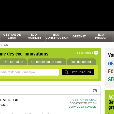
GESTION DE
ÉCO-
ÉCO-
ÉCO-
GREEN IT
L’EAU
MOBILITÉ
CONSTRUCTION
PRODUIT
GETAL
ine des éco-innovations
Plus de critères
Vo
Une formation
Un emploi ou un stage
Des documents
GE
ÉC
SE
AC
E VEGETAL
GESTION DE L’EAU
De
ÉCO-CONSTRUCTION
buteur
gr
SERVICE ET CONSEIL
,
,
,
,