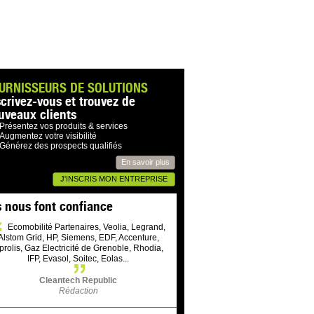
URNISSEURS DE SOLUTIONS
scrivez-vous et trouvez de
uveaux clients
Présentez vos produits & services
Augmentez votre visibilité
Générez des prospects qualifiés
En savoir plus
J'INSCRIS MON ENTREPRISE
s nous font confiance
Ecomobilité Partenaires, Veolia, Legrand,
Alstom Grid, HP, Siemens, EDF, Accenture,
prolis, Gaz Electricité de Grenoble, Rhodia,
IFP, Evasol, Soitec, Eolas...
Cleantech Republic
Rédaction