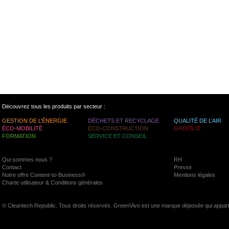
Découvrez tous les produits par secteur :
GESTION DE L’ÉNERGIE
DÉCHETS ET RECYCLAGE
QUALITÉ DE L’AIR
ÉCO-MOBILITÉ
ÉCO-CONSTRUCTION
GREEN IT
FORMATION
SERVICE ET CONSEIL
Qui sommes nous ?
RH
Contact
Presse
Notre offre Content-to-Business®
Mentions légales
Charte utilisateur & Conditions générales
© Cleantech Republic. Tous droits réservés. GreenVivo est une marque déposée qui appart