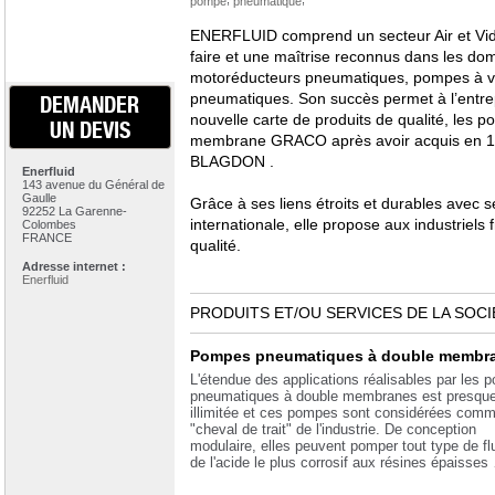
pompe
pneumatique
ENERFLUID comprend un secteur Air et Vide
faire et une maîtrise reconnus dans les do
motoréducteurs pneumatiques, pompes à v
pneumatiques. Son succès permet à l’entrep
DEMANDER
nouvelle carte de produits de qualité, les
UN DEVIS
membrane GRACO après avoir acquis en 1
BLAGDON .
Enerfluid
143 avenue du Général de
Gaulle
Grâce à ses liens étroits et durables avec
92252 La Garenne-
internationale, elle propose aux industriels
Colombes
FRANCE
qualité.
Adresse internet :
Enerfluid
PRODUITS ET/OU SERVICES DE LA SOCI
Pompes pneumatiques à double membr
L'étendue des applications réalisables par les
pneumatiques à double membranes est presqu
illimitée et ces pompes sont considérées comm
"cheval de trait" de l'industrie. De conception
modulaire, elles peuvent pomper tout type de flu
de l'acide le plus corrosif aux résines épaisses