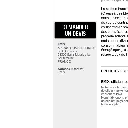
photovoltaïque
sol
La société frança
(Creuse), des bloc
dans le secteur s
de coulée continu
DEMANDER
creuset froid : p
des blocs (courbe
UN DEVIS
procédé adapté a
métalliques divis
EMIX
consommables rédu
BP 90001 - Parc d’activités
énergétique (10 
de la Croisière
respectueux de l’
23300 Saint-Maurice-la-
Souterraine
FRANCE
Adresse internet :
PRODUITS ET/O
EMIX
EMIX, silicium po
Notre société utili
de silicium polycris
et creuset froid.
Nous fabriquons et
de silicium polycris
le solaire pho…