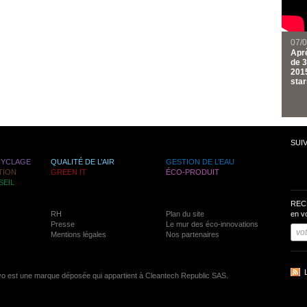
07/
Aprè
de 3
2015
star
SUI
CYCLAGE
QUALITÉ DE L’AIR
GESTION DE L’EAU
TION
GREEN IT
ÉCO-PRODUIT
SEIL
REC
RH
Plan du site
en v
Presse
Le mur des éco-innovations
Mentions légales
Nos partenaires
vo est une marque déposée qui appartient à Cleantech Republic SAS.