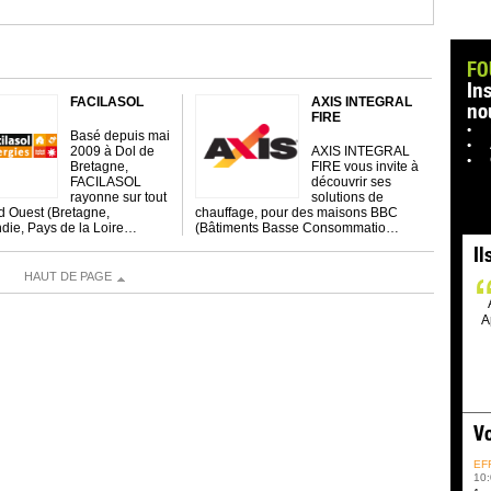
FO
In
FACILASOL
AXIS INTEGRAL
no
FIRE
Basé depuis mai
2009 à Dol de
AXIS INTEGRAL
Bretagne,
FIRE vous invite à
FACILASOL
découvrir ses
rayonne sur tout
solutions de
d Ouest (Bretagne,
chauffage, pour des maisons BBC
ie, Pays de la Loire…
(Bâtiments Basse Consommatio…
Il
HAUT DE PAGE
A
Vo
EF
10: