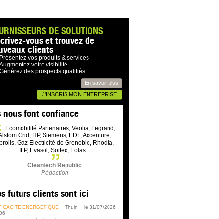
URNISSEURS DE SOLUTIONS
scrivez-vous et trouvez de
uveaux clients
Présentez vos produits & services
Augmentez votre visibilité
Générez des prospects qualifiés
En savoir plus
J'INSCRIS MON ENTREPRISE
s nous font confiance
Ecomobilité Partenaires, Veolia, Legrand,
Alstom Grid, HP, Siemens, EDF, Accenture,
prolis, Gaz Electricité de Grenoble, Rhodia,
IFP, Evasol, Soitec, Eolas...
Cleantech Republic
Rédaction
s futurs clients sont ici
FICACITÉ ÉNERGÉTIQUE
Thuin
le 31/07/2026
06