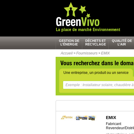
La place de marché Environnement
GESTION DE
DÉCHETS ET
QUALITÉ DE
L’ÉNERGIE
RECYCLAGE
L’AIR
Accueil
>
Fournisseurs
>
EMIX
Vous recherchez dans le doma
Une entreprise, un produit ou un service
EMIX
Fabricant
Revendeur/Distri
,