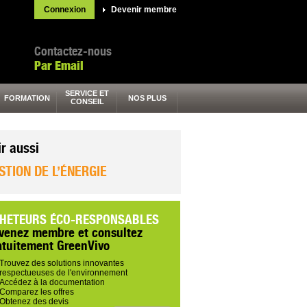
Connexion
Devenir membre
Contactez-nous
Par Email
SERVICE ET
FORMATION
NOS PLUS
CONSEIL
ir aussi
STION DE L’ÉNERGIE
HETEURS ÉCO-RESPONSABLES
venez membre et consultez
atuitement GreenVivo
Trouvez des solutions innovantes
respectueuses de l'environnement
Accédez à la documentation
Comparez les offres
Obtenez des devis