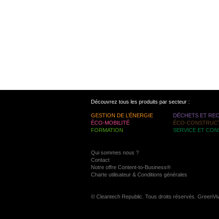
Découvrez tous les produits par secteur :
GESTION DE L’ÉNERGIE
DÉCHETS ET RE
ÉCO-MOBILITÉ
ÉCO-CONSTRUC
FORMATION
SERVICE ET CON
Qui sommes nous ?
Contact
Notre offre Content-to-Business®
Charte utilisateur & Conditions générales
© Cleantech Republic. Tous droits réservés. GreenVi