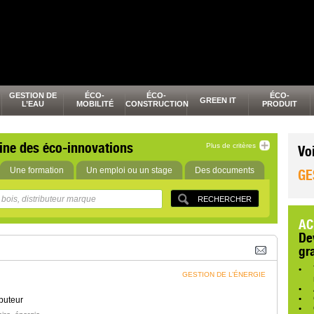
GESTION DE
ÉCO-
ÉCO-
ÉCO-
GREEN IT
L’EAU
MOBILITÉ
CONSTRUCTION
PRODUIT
ine des éco-innovations
Plus de critères
Vo
Une formation
Un emploi ou un stage
Des documents
GE
AC
De
gr
GESTION DE L’ÉNERGIE
buteur
,
,