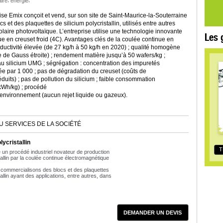
aire
énergie
ise Emix conçoit et vend, sur son site de Saint-Maurice-la-Souterraine
s et des plaquettes de silicium polycristallin, utilisés entre autres
olaire photovoltaïque. L’entreprise utilise une technologie innovante
Les 
e en creuset froid (4C). Avantages clés de la coulée continue en
roductivité élevée (de 27 kg/h à 50 kg/h en 2020) ; qualité homogène
 de Gauss étroite) ; rendement matière jusqu’à 50 wafers/kg ;
u silicium UMG ; ségrégation : concentration des impuretés
ée par 1 000 ; pas de dégradation du creuset (coûts de
its) ; pas de pollution du silicium ; faible consommation
kWh/kg) ; procédé
environnement (aucun rejet liquide ou gazeux).
U SERVICES DE LA SOCIÉTÉ
lycristallin
T
se un procédé industriel novateur de production
tallin par la coulée continue électromagnétique
 commercialisons des blocs et des plaquettes
tallin ayant des applications, entre autres, dans
DEMANDER UN DEVIS