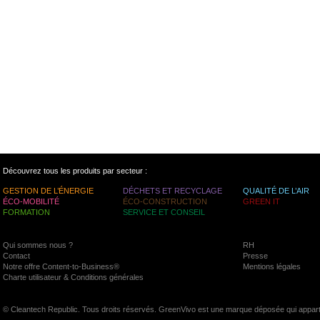
Découvrez tous les produits par secteur :
GESTION DE L’ÉNERGIE
DÉCHETS ET RECYCLAGE
QUALITÉ DE L’AIR
ÉCO-MOBILITÉ
ÉCO-CONSTRUCTION
GREEN IT
FORMATION
SERVICE ET CONSEIL
Qui sommes nous ?
RH
Contact
Presse
Notre offre Content-to-Business®
Mentions légales
Charte utilisateur & Conditions générales
© Cleantech Republic. Tous droits réservés. GreenVivo est une marque déposée qui appart