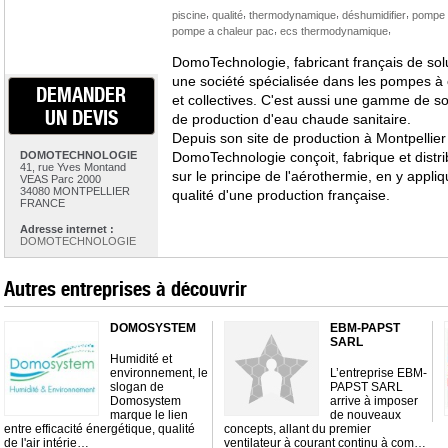
,
,
,
,
piscine
qualité
thermodynamique
déshumidifier
pompe 
,
,
pompe a chaleur pac
ecs thermodynamique
DomoTechnologie, fabricant français de so
une société spécialisée dans les pompes à 
DEMANDER
et collectives. C'est aussi une gamme de so
UN DEVIS
de production d'eau chaude sanitaire.
Depuis son site de production à Montpellier
DOMOTECHNOLOGIE
DomoTechnologie conçoit, fabrique et distr
41, rue Yves Montand
sur le principe de l'aérothermie, en y appliqu
VEAS Parc 2000
34080 MONTPELLIER
qualité d'une production française.
FRANCE
Adresse internet :
DOMOTECHNOLOGIE
Autres entreprises à découvrir
DOMOSYSTEM
EBM-PAPST
SARL
Humidité et
environnement, le
L’entreprise EBM-
slogan de
PAPST SARL
Domosystem
arrive à imposer
marque le lien
de nouveaux
entre efficacité énergétique, qualité
concepts, allant du premier
de l'air intérie…
ventilateur à courant continu à com…