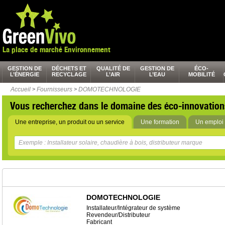
La place de marché Environnement
GESTION DE
DÉCHETS ET
QUALITÉ DE
GESTION DE
ÉCO-
L’ÉNERGIE
RECYCLAGE
L’AIR
L’EAU
MOBILITÉ
Accueil
>
Fournisseurs
>
DOMOTECHNOLOGIE
Vous recherchez dans le domaine des éco-innovation
Une entreprise, un produit ou un service
Une formation
Un emploi 
DOMOTECHNOLOGIE
Installateur/Intégrateur de système
Revendeur/Distributeur
Fabricant