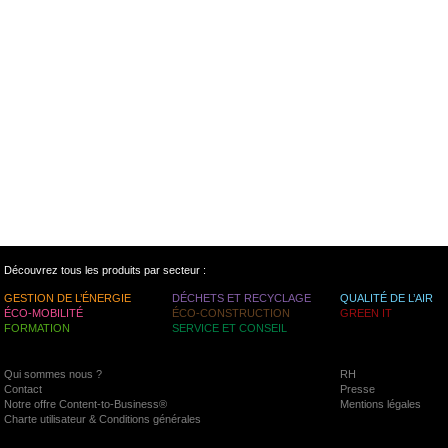
Découvrez tous les produits par secteur :
GESTION DE L’ÉNERGIE
DÉCHETS ET RECYCLAGE
QUALITÉ DE L’AIR
ÉCO-MOBILITÉ
ÉCO-CONSTRUCTION
GREEN IT
FORMATION
SERVICE ET CONSEIL
Qui sommes nous ?
RH
Contact
Presse
Notre offre Content-to-Business®
Mentions légales
Charte utilisateur & Conditions générales