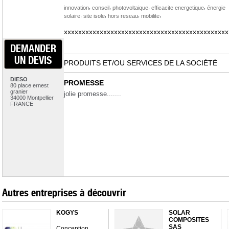
,
,
,
,
innovation
conseil
photovoltaique
efficacite energetique
énergie
,
,
,
,
solaire
site isole
hors reseau
mobilite
xxxxxxxxxxxxxxxxxxxxxxxxxxxxxxxxxxxxxxxxxxxxxx
DEMANDER
UN DEVIS
PRODUITS ET/OU SERVICES DE LA SOCIÉTÉ
DIESO
PROMESSE
80 place ernest
granier
jolie promesse.......
34000 Montpellier
FRANCE
Autres entreprises à découvrir
KOGYS
SOLAR
COMPOSITES
SAS
Conception,