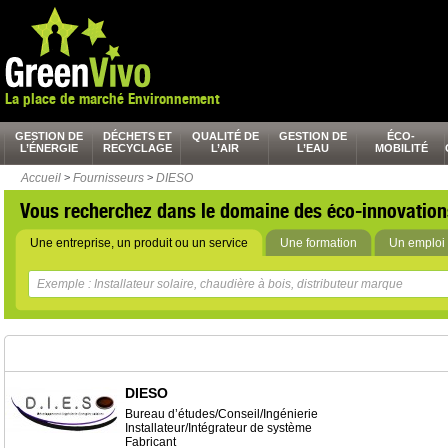
La place de marché Environnement
GESTION DE
DÉCHETS ET
QUALITÉ DE
GESTION DE
ÉCO-
L’ÉNERGIE
RECYCLAGE
L’AIR
L’EAU
MOBILITÉ
Accueil
>
Fournisseurs
>
DIESO
Vous recherchez dans le domaine des éco-innovation
Une entreprise, un produit ou un service
Une formation
Un emploi 
DIESO
Bureau d’études/Conseil/Ingénierie
Installateur/Intégrateur de système
Fabricant