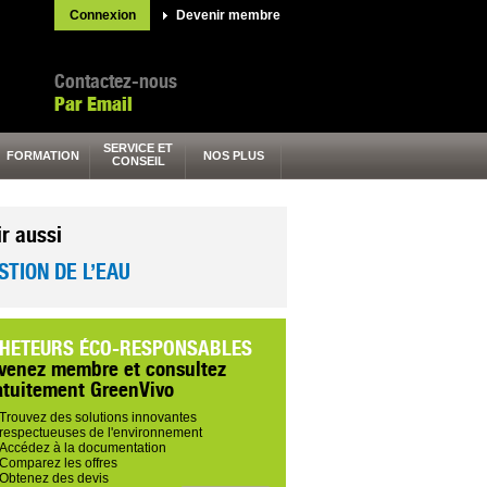
Connexion
Devenir membre
Contactez-nous
Par Email
SERVICE ET
FORMATION
NOS PLUS
CONSEIL
ir aussi
STION DE L’EAU
HETEURS ÉCO-RESPONSABLES
venez membre et consultez
atuitement GreenVivo
Trouvez des solutions innovantes
respectueuses de l'environnement
Accédez à la documentation
Comparez les offres
Obtenez des devis