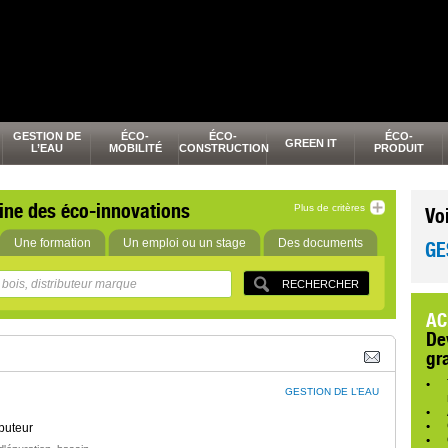
GESTION DE
ÉCO-
ÉCO-
ÉCO-
GREEN IT
L’EAU
MOBILITÉ
CONSTRUCTION
PRODUIT
ine des éco-innovations
Plus de critères
Vo
Une formation
Un emploi ou un stage
Des documents
GE
AC
De
gr
GESTION DE L’EAU
buteur
,
,