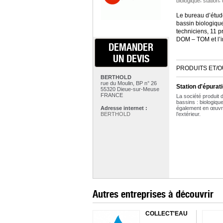
biologique
station
Le bureau d’étud
bassin biologique
techniciens, 11 p
DOM – TOM et l’in
DEMANDER
UN DEVIS
PRODUITS ET/O
BERTHOLD
rue du Moulin, BP n° 26
Station d'épurat
55320 Dieue-sur-Meuse
FRANCE
La société produit 
bassins : biologique,
Adresse internet :
également en œuvre
BERTHOLD
l’extérieur.
Autres entreprises à découvrir
COLLECT'EAU