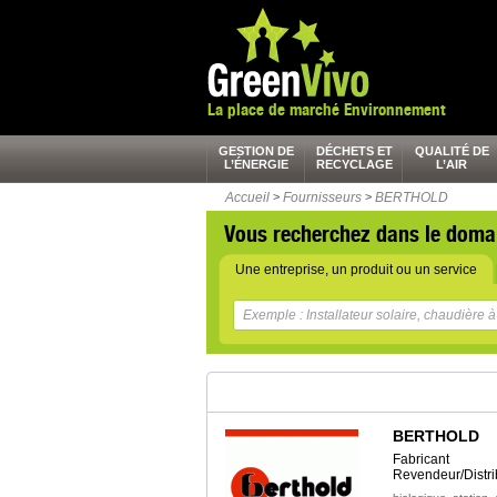
La place de marché Environnement
GESTION DE
DÉCHETS ET
QUALITÉ DE
L’ÉNERGIE
RECYCLAGE
L’AIR
Accueil
>
Fournisseurs
>
BERTHOLD
Vous recherchez dans le doma
Une entreprise, un produit ou un service
BERTHOLD
Fabricant
Revendeur/Distri
,
,