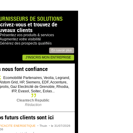
URNISSEURS DE SOLUTIONS
scrivez-vous et trouvez de
uveaux clients
Présentez vos produits & services
Augmentez votre visibilité
Générez des prospects qualifiés
En savoir plus
J'INSCRIS MON ENTREPRISE
s nous font confiance
Ecomobilité Partenaires, Veolia, Legrand,
Alstom Grid, HP, Siemens, EDF, Accenture,
prolis, Gaz Electricité de Grenoble, Rhodia,
IFP, Evasol, Soitec, Eolas...
Cleantech Republic
Rédaction
s futurs clients sont ici
FICACITÉ ÉNERGÉTIQUE
Thuin
le 31/07/2026
06