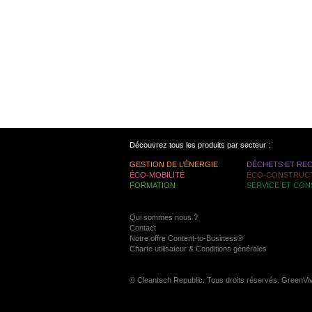
Découvrez tous les produits par secteur :
GESTION DE L’ÉNERGIE
DÉCHETS ET RE
ÉCO-MOBILITÉ
ÉCO-CONSTRUC
FORMATION
SERVICE ET CON
Qui sommes nous ?
Contact
Notre offre Content-to-Business®
Charte utilisateur & Conditions générales
© Cleantech Republic. Tous droits réservés. GreenVi