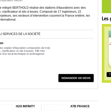
d'épuration
bassin
e intégré BERTHOLD réalise des stations d'épurations avec des
, clarificateur et silo à boues. Composé de 17 ingénieurs, 22
rojeteurs, ses secteurs d’intervention couvrent la France entière, les
Les 
ternational.
U SERVICES DE LA SOCIÉTÉ
ion
des station d'épuration composées de trois
 clarificateur et silo à boues. Elle met
 d'un local technique et aménageme
T
DEMANDER UN DEVIS
H2O INFINITY
ATB FRANCE