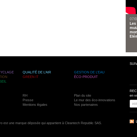
07/
Les 
muta
mond
Elém
SUI
CYCLAGE
QUALITÉ DE L’AIR
GESTION DE L’EAU
TION
GREEN IT
ÉCO-PRODUIT
SEIL
REC
RH
Plan du site
en v
Presse
Le mur des éco-innovations
Mentions légales
Nos partenaires
vo est une marque déposée qui appartient à Cleantech Republic SAS.