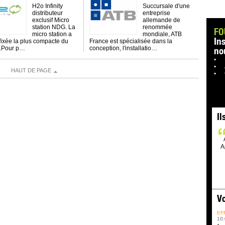
H2o Infinity
Succursale d'une
distributeur
entreprise
exclusif Micro
allemande de
station NDG. La
renommée
FO
micro station a
mondiale, ATB
In
 fixée la plus compacte du
France est spécialisée dans la
.Pour p…
conception, l'installatio…
no
HAUT DE PAGE
Il
A
Vo
EF
10: