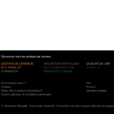
Découvrez tous les produits par secteur :
GESTION DE L’ÉNERGIE
DÉCHETS ET RECYCLAGE
QUALITÉ DE L’AIR
ÉCO-MOBILITÉ
ÉCO-CONSTRUCTION
GREEN IT
FORMATION
SERVICE ET CONSEIL
Qui sommes nous ?
RH
Contact
Presse
Notre offre Content-to-Business®
Mentions légales
Charte utilisateur & Conditions générales
© Cleantech Republic. Tous droits réservés. GreenVivo est une marque déposée qui appart