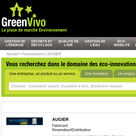
La place de marché Environnement
GESTION DE
DÉCHETS ET
QUALITÉ DE
GESTION DE
ÉCO-
L’ÉNERGIE
RECYCLAGE
L’AIR
L’EAU
MOBILITÉ
Accueil
>
Fournisseurs
>
AUGIER
Vous recherchez dans le domaine des éco-innovation
Une entreprise, un produit ou un service
Une formation
Un emploi 
AUGIER
Fabricant
Revendeur/Distributeur
,
,
,
,
,