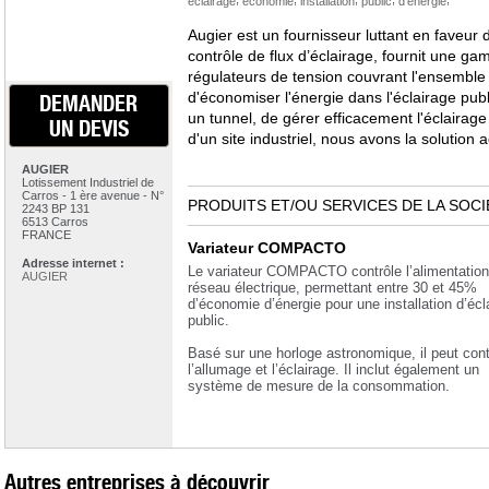
éclairage
économie
installation
public
d'énergie
Augier est un fournisseur luttant en faveur
contrôle de flux d’éclairage, fournit une g
régulateurs de tension couvrant l'ensemble 
d'économiser l'énergie dans l'éclairage publi
DEMANDER
un tunnel, de gérer efficacement l'éclairage
UN DEVIS
d'un site industriel, nous avons la solution
AUGIER
Lotissement Industriel de
Carros - 1 ère avenue - N°
PRODUITS ET/OU SERVICES DE LA SOCI
2243 BP 131
6513 Carros
FRANCE
Variateur COMPACTO
Adresse internet :
Le variateur COMPACTO contrôle l’alimentation
AUGIER
réseau électrique, permettant entre 30 et 45%
d’économie d’énergie pour une installation d’écl
public.
Basé sur une horloge astronomique, il peut cont
l’allumage et l’éclairage. Il inclut également un
système de mesure de la consommation.
Autres entreprises à découvrir