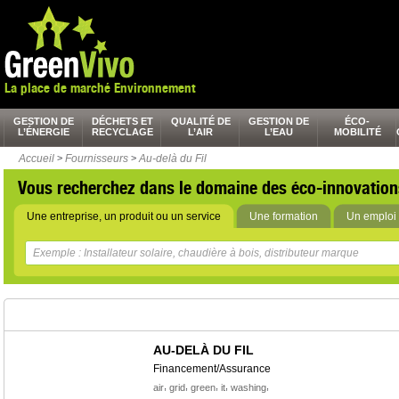
La place de marché Environnement
GESTION DE
DÉCHETS ET
QUALITÉ DE
GESTION DE
ÉCO-
L’ÉNERGIE
RECYCLAGE
L’AIR
L’EAU
MOBILITÉ
Accueil
>
Fournisseurs
>
Au-delà du Fil
Vous recherchez dans le domaine des éco-innovation
Une entreprise, un produit ou un service
Une formation
Un emploi 
AU-DELÀ DU FIL
Financement/Assurance
,
,
,
,
,
air
grid
green
it
washing