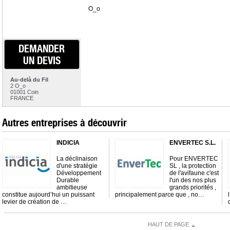
O_o
DEMANDER
UN DEVIS
Au-delà du Fil
2 O_o
01001 Coin
FRANCE
Autres entreprises à découvrir
INDICIA
ENVERTEC S.L.
La déclinaison
Pour ENVERTEC
d'une stratégie
SL , la protection
Développement
de l'avifaune c'est
Durable
l'un des nos plus
ambitieuse
grands priorités ,
constitue aujourd’hui un puissant
principalement parce que , no…
levier de création de …
HAUT DE PAGE