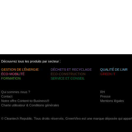
Découvrez tous les produits par secteur :
GESTION DE L’ÉNERGIE
DÉCHETS ET RECYCLAGE
QUALITÉ DE L’AIR
ÉCO-MOBILITÉ
ÉCO-CONSTRUCTION
GREEN IT
FORMATION
SERVICE ET CONSEIL
Qui sommes nous ?
RH
Contact
Presse
Notre offre Content-to-Business®
Mentions légales
Charte utilisateur & Conditions générales
© Cleantech Republic. Tous droits réservés. GreenVivo est une marque déposée qui appart