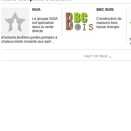
ISOA
BBC BOIS
Le groupe ISOA
Construction de
est spécialisé
maisons bois
dans la vente
basse énergie.
directe
d'isolants,fenêtres,portes,pompes à
chaleur,volets roulants aux part…
HAUT DE PAGE