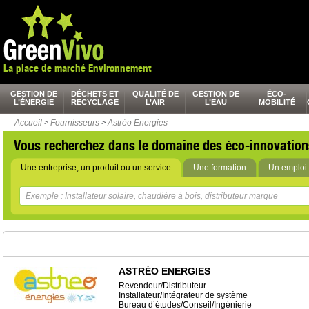
La place de marché Environnement
GESTION DE
DÉCHETS ET
QUALITÉ DE
GESTION DE
ÉCO-
L’ÉNERGIE
RECYCLAGE
L’AIR
L’EAU
MOBILITÉ
Accueil
>
Fournisseurs
>
Astréo Energies
Vous recherchez dans le domaine des éco-innovation
Une entreprise, un produit ou un service
Une formation
Un emploi 
ASTRÉO ENERGIES
Revendeur/Distributeur
Installateur/Intégrateur de système
Bureau d’études/Conseil/Ingénierie