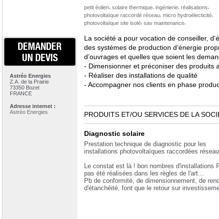
,
,
,
,
petit éolien
solaire thermique
ingénierie
réalisations
,
,
photovoltaïque raccordé réseau
micro hydroélecticité
,
,
photovoltaïque site isolé
sav maintenance
La société a pour vocation de conseiller, d
DEMANDER
des systèmes de production d’énergie propr
UN DEVIS
d’ouvrages et quelles que soient les demande
- Dimensionner et préconiser des produits 
- Réaliser des installations de qualité
Astréo Energies
Z.A. de la Prairie
- Accompagner nos clients en phase produc
73350 Bozel
FRANCE
Adresse internet :
Astréo Energies
PRODUITS ET/OU SERVICES DE LA SOCI
Diagnostic solaire
Prestation technique de diagnostic pour les
installations photovoltaïques raccordées réseau
Le constat est là ! bon nombres d'installations 
pas été réalisées dans les règles de l'art...
Pb de conformité, de dimensionnement, de ren
d'étanchéité, font que le retour sur investisse