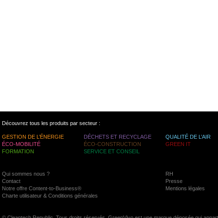
Découvrez tous les produits par secteur :
GESTION DE L’ÉNERGIE
DÉCHETS ET RECYCLAGE
QUALITÉ DE L’AIR
ÉCO-MOBILITÉ
ÉCO-CONSTRUCTION
GREEN IT
FORMATION
SERVICE ET CONSEIL
Qui sommes nous ?
RH
Contact
Presse
Notre offre Content-to-Business®
Mentions légales
Charte utilisateur & Conditions générales
© Cleantech Republic. Tous droits réservés. GreenVivo est une marque déposée qui appart