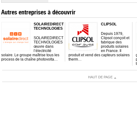
Autres entreprises à découvrir
SOLAIREDIRECT
CLIPSOL
TECHNOLOGIES
Depuis 1979,
SOLAIREDIRECT
Clipsol conçoit et
TECHNOLOGIES
fabrique des
œuvre dans
produits solaires
l’électricité
en France. Il
solaire. Le groupe maîtrise tous les
produit et vend des capteurs solaires
process de la chaîne photovolta…
therm…
HAUT DE PAGE