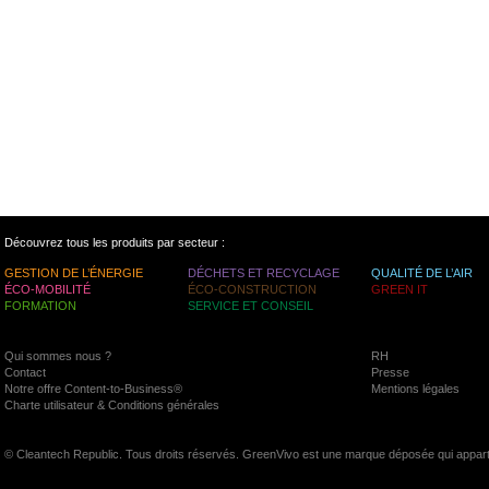
Découvrez tous les produits par secteur :
GESTION DE L’ÉNERGIE
DÉCHETS ET RECYCLAGE
QUALITÉ DE L’AIR
ÉCO-MOBILITÉ
ÉCO-CONSTRUCTION
GREEN IT
FORMATION
SERVICE ET CONSEIL
Qui sommes nous ?
RH
Contact
Presse
Notre offre Content-to-Business®
Mentions légales
Charte utilisateur & Conditions générales
© Cleantech Republic. Tous droits réservés. GreenVivo est une marque déposée qui appart