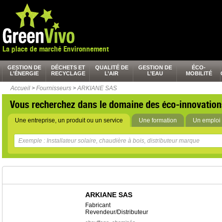
La place de marché Environnement
GESTION DE
DÉCHETS ET
QUALITÉ DE
GESTION DE
ÉCO-
L’ÉNERGIE
RECYCLAGE
L’AIR
L’EAU
MOBILITÉ
Accueil
>
Fournisseurs
>
ARKIANE SAS
Vous recherchez dans le domaine des éco-innovation
Une entreprise, un produit ou un service
Une formation
Un emploi 
ARKIANE SAS
Fabricant
Revendeur/Distributeur
,
,