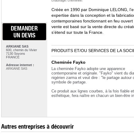
chauffage
cheminée
Créée en 1990 par Dominique LELONG, l’e
expertise dans la conception et la fabricat
contemporaines fonctionnant en feu ouvert
vente est basé sur la vente directe du créateu
DEMANDER
s’étend sur toute la France.
UN DEVIS
ARKIANE SAS
600, chemin du Vivier
PRODUITS ET/OU SERVICES DE LA SOCI
7130 Soyons
FRANCE
Cheminée Fayko
Adresse internet :
La cheminée Fayko adopte une apparence
ARKIANE SAS
contemporaine et originale. "Fayko" vient du dia
nigérien zarma et veut dire : "le partage autour 
symbole de partage.
Ce produit aux lignes courbes, à la fois fiable et
esthétique, fera naître en chacun un bien-être in
Autres entreprises à découvrir