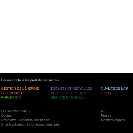
Découvrez tous les produits par secteur :
GESTION DE L’ÉNERGIE
DÉCHETS ET RECYCLAGE
QUALITÉ DE L’AIR
ÉCO-MOBILITÉ
ÉCO-CONSTRUCTION
GREEN IT
FORMATION
SERVICE ET CONSEIL
Qui sommes nous ?
RH
Contact
Presse
Notre offre Content-to-Business®
Mentions légales
Charte utilisateur & Conditions générales