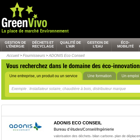
La place de marché Environnement
GESTION DE
DÉCHETS ET
QUALITÉ DE
GESTION DE
ÉCO-
L’ÉNERGIE
RECYCLAGE
L’AIR
L’EAU
MOBILITÉ
Accueil
>
Fournisseurs
>
ADONIS Eco Conseil
Vous recherchez dans le domaine des éco-innovation
Une entreprise, un produit ou un service
Une formation
Un emploi 
ADONIS ECO CONSEIL
Bureau d’études/Conseil/Ingénierie
,
,
valorisation des déchets
bilan carbone
plan de déplace