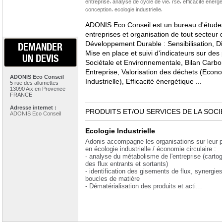
,
,
,
entreprise
analyse de cycle de vie
rse
efficacité energ
,
,
conception
ecologie industrielle
ADONIS Eco Conseil est un bureau d'étude
entreprises et organisation de tout secteur 
Développement Durable : Sensibilisation, Di
DEMANDER
Mise en place et suivi d'indicateurs sur des
UN DEVIS
Sociétale et Environnementale, Bilan Carb
Entreprise, Valorisation des déchets (Econom
ADONIS Eco Conseil
Industrielle), Efficacité énergétique ...
5 rue des allumettes
13090 Aix en Provence
FRANCE
Adresse internet :
PRODUITS ET/OU SERVICES DE LA SOCI
ADONIS Eco Conseil
Ecologie Industrielle
Adonis accompagne les organisations sur leur p
en écologie industrielle / économie circulaire :
- analyse du métabolisme de l'entreprise (carto
des flux entrants et sortants)
- identification des gisements de flux, synergies
boucles de matière
- Dématérialisation des produits et acti…