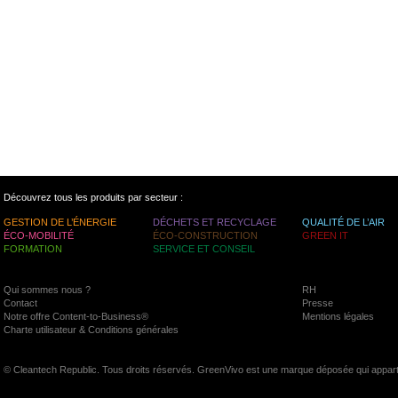
Découvrez tous les produits par secteur :
GESTION DE L’ÉNERGIE
DÉCHETS ET RECYCLAGE
QUALITÉ DE L’AIR
ÉCO-MOBILITÉ
ÉCO-CONSTRUCTION
GREEN IT
FORMATION
SERVICE ET CONSEIL
Qui sommes nous ?
RH
Contact
Presse
Notre offre Content-to-Business®
Mentions légales
Charte utilisateur & Conditions générales
© Cleantech Republic. Tous droits réservés. GreenVivo est une marque déposée qui appart