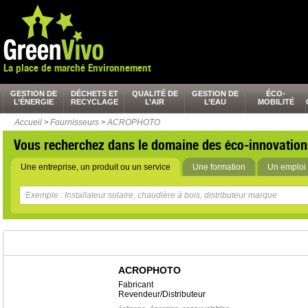
La place de marché Environnement
GESTION DE
DÉCHETS ET
QUALITÉ DE
GESTION DE
ÉCO-
L’ÉNERGIE
RECYCLAGE
L’AIR
L’EAU
MOBILITÉ
Accueil
>
Fournisseurs
>
ACROPHOTO
Vous recherchez dans le domaine des éco-innovation
Une entreprise, un produit ou un service
Une formation
Un emploi 
ACROPHOTO
Fabricant
Revendeur/Distributeur
,
,
,