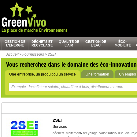
La place de marché Environnement
GESTION DE
DÉCHETS ET
QUALITÉ DE
GESTION DE
ÉCO-
L’ÉNERGIE
RECYCLAGE
L’AIR
L’EAU
MOBILITÉ
Accueil
>
Fournisseurs
>
2SEI
Vous recherchez dans le domaine des éco-innovation
Une entreprise, un produit ou un service
Une formation
Un emploi 
2SEI
Services
,
,
,
,
,
,
déchets
traitement
recyclage
valorisation
d3e
dis
reje