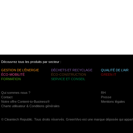
Découvrez tous les produits par secteur :
GESTION DE L’ÉNERGIE
DÉCHETS ET RECYCLAGE
QUALITÉ DE L’AIR
ÉCO-MOBILITÉ
ÉCO-CONSTRUCTION
GREEN IT
FORMATION
SERVICE ET CONSEIL
Qui sommes nous ?
RH
Contact
Presse
Notre offre Content-to-Business®
Mentions légales
Charte utilisateur & Conditions générales
© Cleantech Republic. Tous droits réservés. GreenVivo est une marque déposée qui appart