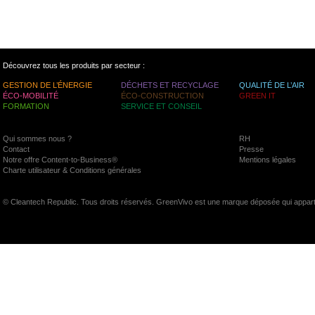
Découvrez tous les produits par secteur :
GESTION DE L’ÉNERGIE
DÉCHETS ET RECYCLAGE
QUALITÉ DE L’AIR
ÉCO-MOBILITÉ
ÉCO-CONSTRUCTION
GREEN IT
FORMATION
SERVICE ET CONSEIL
Qui sommes nous ?
RH
Contact
Presse
Notre offre Content-to-Business®
Mentions légales
Charte utilisateur & Conditions générales
© Cleantech Republic. Tous droits réservés. GreenVivo est une marque déposée qui appart