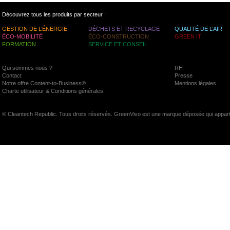
Découvrez tous les produits par secteur :
GESTION DE L’ÉNERGIE
DÉCHETS ET RECYCLAGE
QUALITÉ DE L’AIR
ÉCO-MOBILITÉ
ÉCO-CONSTRUCTION
GREEN IT
FORMATION
SERVICE ET CONSEIL
Qui sommes nous ?
RH
Contact
Presse
Notre offre Content-to-Business®
Mentions légales
Charte utilisateur & Conditions générales
© Cleantech Republic. Tous droits réservés. GreenVivo est une marque déposée qui appart