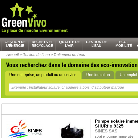
La place de marché Environnement
GESTION DE
DÉCHETS ET
QUALITÉ DE
GESTION DE
ÉCO-
L’ÉNERGIE
RECYCLAGE
L’AIR
L’EAU
MOBILITÉ
Accueil
>
Gestion de l’eau
>
Traitement de l'eau
Vous recherchez dans le domaine des éco-innovation
Une entreprise, un produit ou un service
Une formation
Un emploi 
Pompe solaire imme
SHURflo 9325
SINES SAS
,
,
,
solaire
pompe
immergée