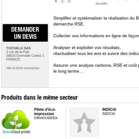
1
2
3
,
durable
Simplifier et systématiser la réalisation du 
démarche RSE,
DEMANDER
UN DEVIS
Collecter vos informations en ligne de faço
Analyser et exploiter vos résultats,
TOOVALU SAS
2 rue de la Paix
réactualiser tous les ans et suivre des indi
38816 Grenoble Cedex 1
FRANCE
Assurer une analyse carbone, RSE et coût po
Voir la fiche entreprise
le long terme…
Produits dans le même secteur
Pilote d'éco-
INDICIA
impression
INDICIA
OBVIOUSIDEA