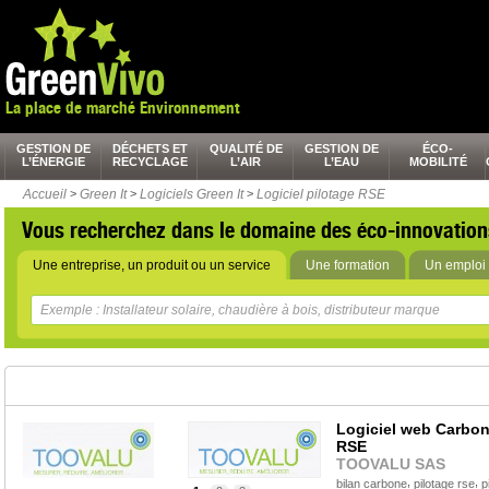
La place de marché Environnement
GESTION DE
DÉCHETS ET
QUALITÉ DE
GESTION DE
ÉCO-
L’ÉNERGIE
RECYCLAGE
L’AIR
L’EAU
MOBILITÉ
Accueil
>
Green It
>
Logiciels Green It
>
Logiciel pilotage RSE
Vous recherchez dans le domaine des éco-innovation
Une entreprise, un produit ou un service
Une formation
Un emploi 
Logiciel web Carbon
RSE
TOOVALU SAS
,
,
bilan carbone
pilotage rse
p