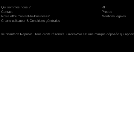
Qui sommes nous ?
RH
Contact
Presse
Notre offre Content-to-Business®
Mentions légales
Charte utilisateur & Conditions générales
© Cleantech Republic. Tous droits réservés. GreenVivo est une marque déposée qui appart