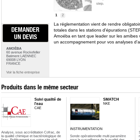
,
step
1
2
La réglementation vient de rendre obligato
DEMANDER
totales dans les stations d'épurations (STEP
UN DEVIS
Amoéba en tant que leader sur les amibes 
un accompagnement pour vos analyses d'am
AMOÉBA
60 avenue Rockefeller
Batiment LAENNEC
69008 LYON
FRANCE
Voir la fiche entreprise
Produits dans le même secteur
Suivi qualité de
SMATCH
l'eau
NKE
CAE
INSTRUMENTATION
Analyse, sous accréditation Cofrac, de
la qualité chimique et bactériologique de
Sonde opérationnelle multi paramètre
l'eau. Prélèvement sur votre site réali…
pour la surveillance de la qualité des