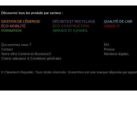
Découvrez tous les produits par secteur :
GESTION DE L’ÉNERGIE
DÉCHETS ET RECYCLAGE
QUALITÉ DE L’AIR
ÉCO-MOBILITÉ
ÉCO-CONSTRUCTION
GREEN IT
FORMATION
SERVICE ET CONSEIL
Qui sommes nous ?
RH
Contact
Presse
Notre offre Content-to-Business®
Mentions légales
Charte utilisateur & Conditions générales
© Cleantech Republic. Tous droits réservés. GreenVivo est une marque déposée qui appart