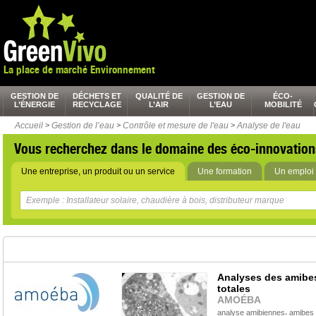
La place de marché Environnement
GESTION DE
DÉCHETS ET
QUALITÉ DE
GESTION DE
ÉCO-
L’ÉNERGIE
RECYCLAGE
L’AIR
L’EAU
MOBILITÉ
Accueil
>
Gestion de l’eau
>
Contrôle et mesure de l'eau
>
Analyse de l'eau
Vous recherchez dans le domaine des éco-innovation
Une entreprise, un produit ou un service
Une formation
Un emploi 
Analyses des amibe
totales
AMOÉBA
,
analyse amibiennes
amibes 